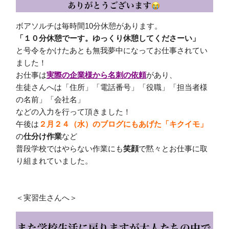
ボアソルチは
毎時間10分休憩
があります。
「１０分休憩でーす。ゆっくり休憩してくださーい」
と号令をかけたあとも無我夢中になってお仕事されてい
ました！
お仕事は
実際の企業様から名刺の依頼
があり、
生徒さんへは「住所」「電話番号」「役職」
「担当者様
の名前」「会社名」
などの入力を行って頂きました！
午後は
２月２４（水）のブログにもあげた「キクイモ」
の
仕分け作業
など
普段学校ではやらない作業にも
笑顔
で黙々とお仕事に取
り組まれていました。
＜実習生さんへ＞