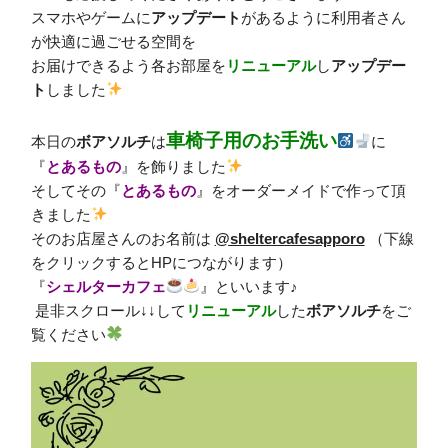
スマホやゲームに
アップデート
があるように
利用者さん
が快適に過ごせる空間を
お届けできるよう各お部屋を
リニューアル
し
アップデー
ト
しました
車椅子用のお手洗い
本日の
ボアソルチ
は
に
『
とあるもの
』を飾りました
そしてその『
とあるもの
』をオーダーメイドで作って頂
きました
そのお店屋さんのお名前は
@sheltercafesapporo
（下線
をクリックするとHPにつながります）
『
シェルターカフェ
』といいます♪
⁡ 是非スクロール↓↓して
リニューアル
した
ボアソルチ
をご
覧ください